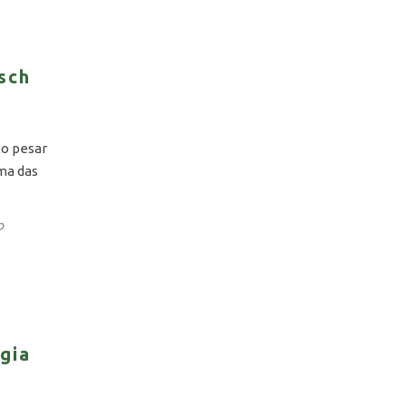
sch
to pesar
uma das
p
gia