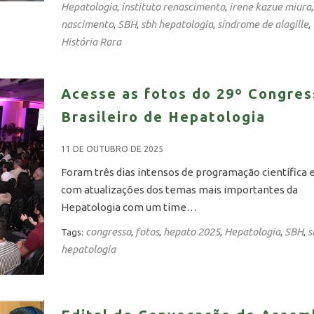
Hepatologia
instituto renascimento
irene kazue miura
,
,
nascimento
SBH
sbh hepatologia
síndrome de alagille
,
,
,
,
História Rara
Acesse as fotos do 29º Congre
Brasileiro de Hepatologia
11 DE OUTUBRO DE 2025
Foram três dias intensos de programação científica e 
com atualizações dos temas mais importantes da
Hepatologia com um time…
congresso
fotos
hepato 2025
Hepatologia
SBH
s
Tags:
,
,
,
,
,
hepatologia