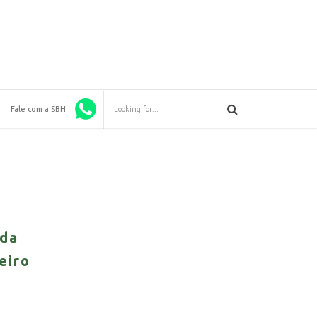
Fale com a SBH:
 da
eiro