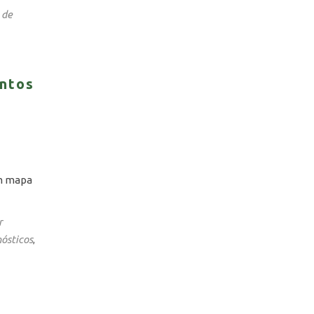
 de
ntos
um mapa
r
ósticos
,