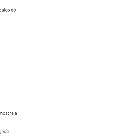
 palco do
e
 mostra a
gado
,