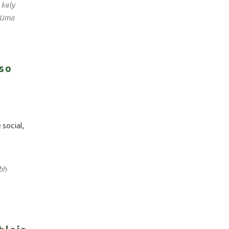
kely
,
Uma
sso
social,
bh