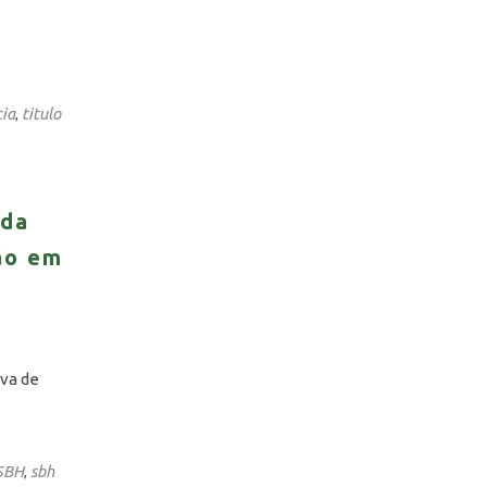
cia
titulo
,
 da
ção em
ova de
SBH
sbh
,