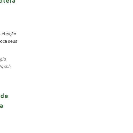
bleia
 eleição
voca seus
gia
,
H
sbh
,
 de
ia