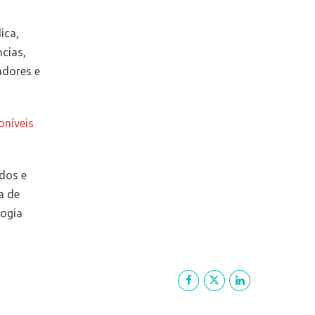
ica,
cias,
sadores e
oníveis
udos e
a de
logia