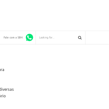
Fale com a SBH:
ura
diversas
ório