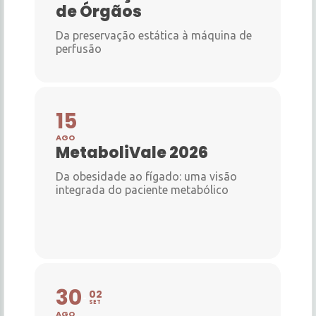
de Órgãos
Da preservação estática à máquina de
perfusão
15
AGO
MetaboliVale 2026
Da obesidade ao fígado: uma visão
integrada do paciente metabólico
30
02
SET
AGO