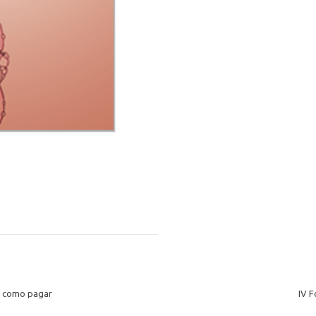
: como pagar
IV 