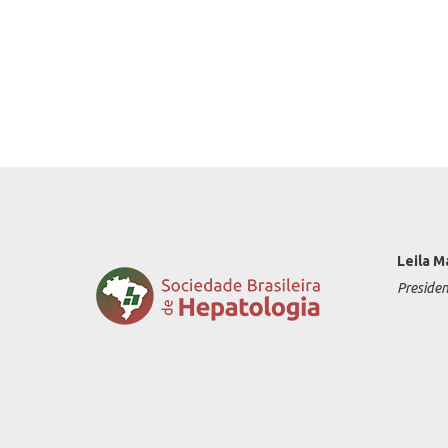
Leila M
Preside