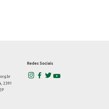
Redes Sociais
org.br
a, 2391
CEP