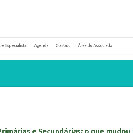
de Especialista
Agenda
Contato
Área do Associado
Primárias e Secundárias: o que mudou