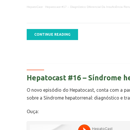
HepatoCast
·
Hepatocast #17 – Diagnóstico Diferencial Da Insuficiência Rena
CONTINUE READING
Hepatocast #16 – Síndrome he
O novo episódio do Hepatocast, conta com a par
sobre a Síndrome hepatorrenal: diagnóstico e tr
Ouça: