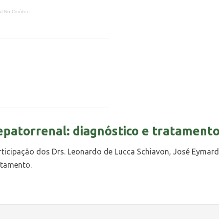
l No Cirrótico
patorrenal: diagnóstico e tratament
ticipação dos Drs. Leonardo de Lucca Schiavon, José Eymard
atamento.