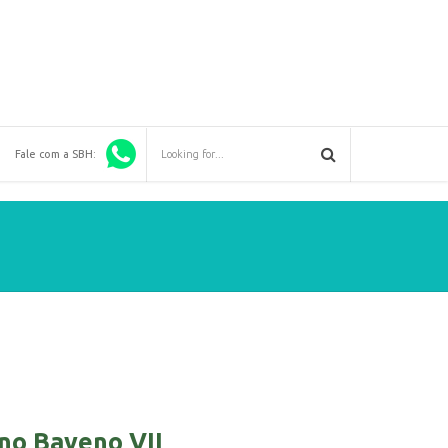
Fale com a SBH:
 no Baveno VII