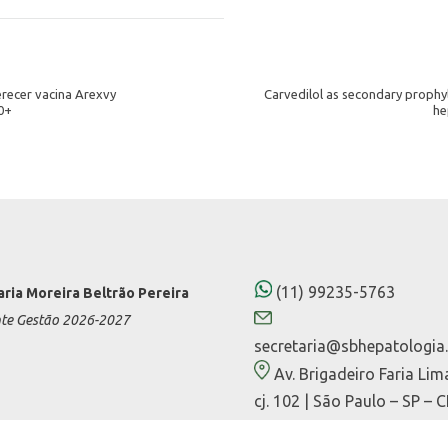
erecer vacina Arexvy
Carvedilol as secondary prophyla
0+
he
(11) 99235-5763
aria Moreira Beltrão Pereira
nte Gestão 2026-2027
secretaria@sbhepatologia.
Av. Brigadeiro Faria Lim
cj. 102 | São Paulo – SP – 
01452-000