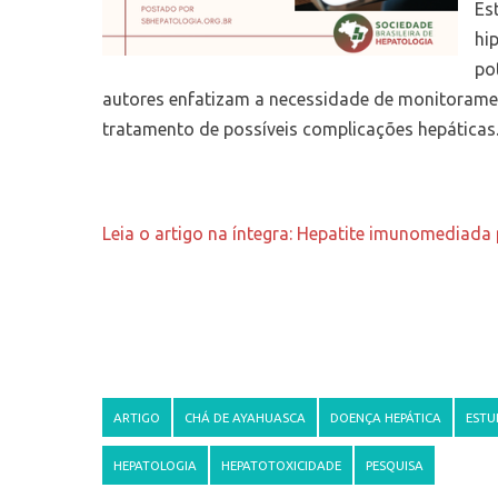
Es
hi
po
autores enfatizam a necessidade de monitorame
tratamento de possíveis complicações hepáticas
Leia o artigo na íntegra: Hepatite imunomediada
ARTIGO
CHÁ DE AYAHUASCA
DOENÇA HEPÁTICA
EST
HEPATOLOGIA
HEPATOTOXICIDADE
PESQUISA