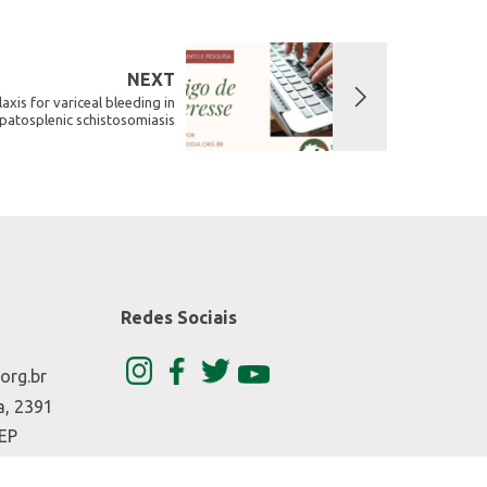
NEXT
xis for variceal bleeding in
patosplenic schistosomiasis
Redes Sociais
org.br
a, 2391
CEP