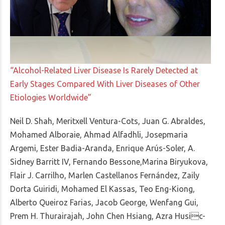
“Alcohol-Related Liver Disease Is Rarely Detected at
Early Stages Compared With Liver Diseases of Other
Etiologies Worldwide”
Neil D. Shah, Meritxell Ventura-Cots, Juan G. Abraldes,
Mohamed Alboraie, Ahmad Alfadhli, Josepmaria
Argemi, Ester Badia-Aranda, Enrique Arús-Soler, A.
Sidney Barritt IV, Fernando Bessone,Marina Biryukova,
Flair J. Carrilho, Marlen Castellanos Fernández, Zaily
Dorta Guiridi, Mohamed El Kassas, Teo Eng-Kiong,
Alberto Queiroz Farias, Jacob George, Wenfang Gui,
Prem H. Thurairajah, John Chen Hsiang, Azra Husic-