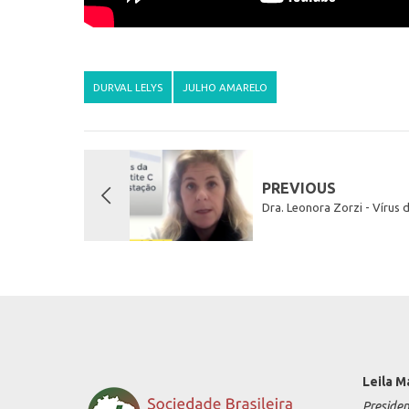
DURVAL LELYS
JULHO AMARELO
PREVIOUS
Dra. Leonora Zorzi - Vírus 
Leila M
Preside