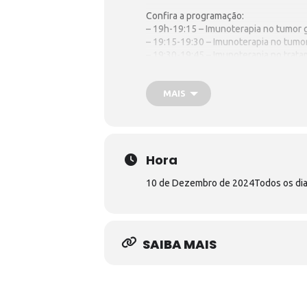
Confira a programação:
– 19h-19:15 – Imunoterapia no tumor g
–
19:15-19:30 – Imunoterapia no tumor
– 19:30-19:45 – Imunoterapia no trata
– 19:45-20h – Considerações finais: 
Inscrições podem ser realizadas clican
MAIS
Hora
10 de Dezembro de 2024
Todos os di
SAIBA MAIS