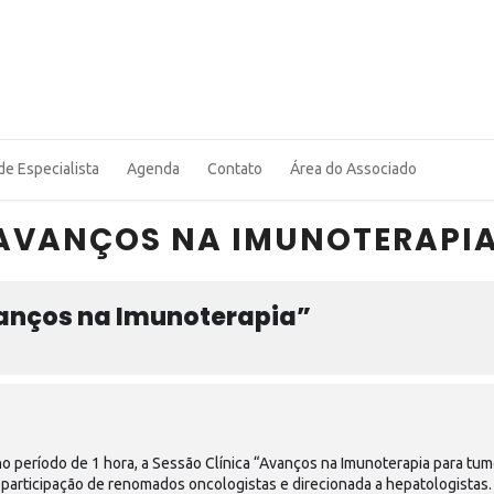
de Especialista
Agenda
Contato
Área do Associado
“AVANÇOS NA IMUNOTERAPI
vanços na Imunoterapia”
no período de 1 hora, a Sessão Clínica
“Avanços na Imunoterapia para tumo
m participação de renomados oncologistas e direcionada a hepatologistas.