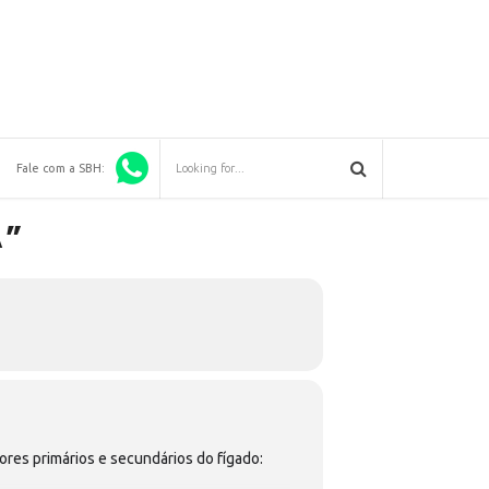
Fale com a SBH:
A”
res primários e secundários do fígado: