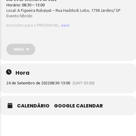
Horário: 08:30 – 13:00
Local: A Figueira Rubaiyat – Rua Haddock Lobo, 1738 Jardins/ SP
Evento híbrido
Inscrições para o PRESENCIAL,
aqui
Inscrições para o ON-LINE,
aqui
Confira a programação e os palestrantes confirmados:
MAIS
Baixe a programação
AQUI
Hora
24 de Setembro de 2022
08:30
-
13:00
(GMT-03:00)
CALENDÁRIO
GOOGLE CALENDAR