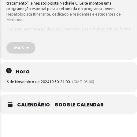
tratamento”, a hepatologista Nathalie C. Leite montou uma
programação especial para a retomada do programa Jovem
Hepatologista Itinerante, dedicado a residentes e estudantes de
Medicina.
O evento acontece no dia 6 de novembro, das 19h30 às 21h, de forma
híbrida, com 60 vagas presenciais, além da plateia virtual.
MAIS
Hora
6 de Novembro de 2024
19:30
-
21:00
(GMT-03:00)
CALENDÁRIO
GOOGLE CALENDAR