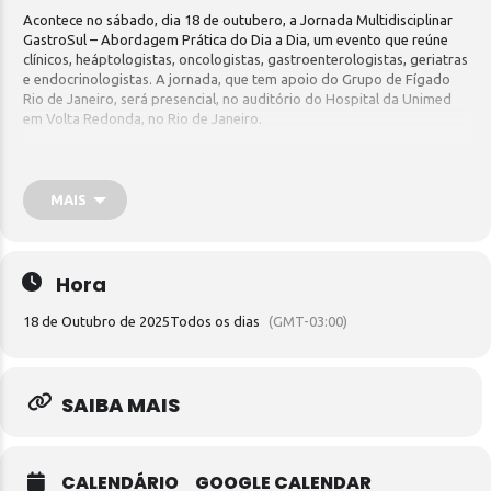
Acontece no sábado, dia 18 de outubero, a Jornada Multidisciplinar
GastroSul – Abordagem Prática do Dia a Dia, um evento que reúne
clínicos, heáptologistas, oncologistas, gastroenterologistas, geriatras
e endocrinologistas. A jornada, que tem apoio do Grupo de Fígado
Rio de Janeiro, será presencial, no auditório do Hospital da Unimed
em Volta Redonda, no Rio de Janeiro.
Os temas que serão tratados são: obesidade e doença metabólica
hepática, doenças inflamatórias intestinais e do fígado, doença
celíaca, doenças raras, hipertensão portal, rastreamento de
MAIS
neoplasias, entre outros.
Hora
18 de Outubro de 2025
Todos os dias
(GMT-03:00)
SAIBA MAIS
CALENDÁRIO
GOOGLE CALENDAR