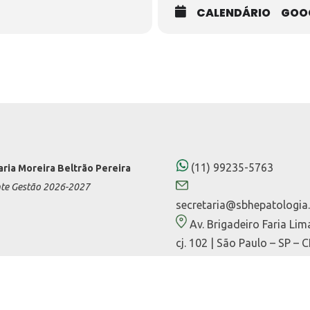
 alcançar o controle bioquímico e resultados de longo prazo
CALENDÁRIO
GOO
(MD, PhD) e Yiannis Kallis (MA MB, BChir PhD FRCP)
jo dos sintomas na colangite biliar primária
(11) 99235-5763
aria Moreira Beltrão Pereira
nte Gestão 2026-2027
D) e Fatima Higuera (MD, PhD)
secretaria@sbhepatologia.
Av. Brigadeiro Faria Lim
cj. 102 | São Paulo – SP – 
 pelos desafios do manejo complexo de CBP
01452-000
aisal Aba-Alkhail (MD) e Alessio Gerussi (PhD)