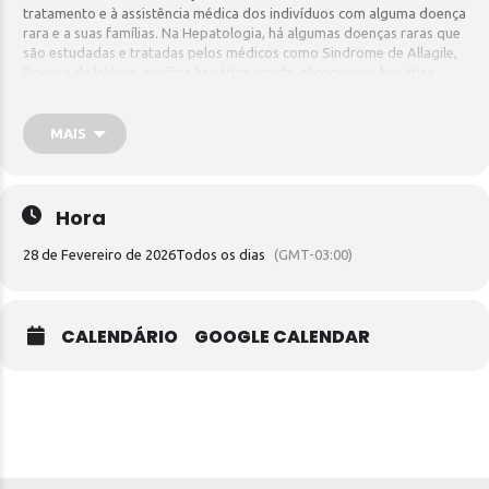
tratamento e à assistência médica dos indivíduos com alguma doença
rara e a suas famílias. Na Hepatologia, há algumas doenças raras que
são estudadas e tratadas pelos médicos como Sindrome de Allagile,
Doença de Wilson, porfíria hepática aguda,
glicogenose hepática,
hepatite autoimune (HAI), deficiência de alfa-1 antitripsina, ASMD
(Deficiência de Esfingomielinase Ácida) e Amiloidose hereditária por
transtirretina (ATTRv) estão entre elas.
MAIS
Hora
28 de Fevereiro de 2026
Todos os dias
(GMT-03:00)
CALENDÁRIO
GOOGLE CALENDAR