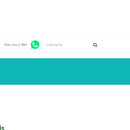
Fale com a SBH:
is