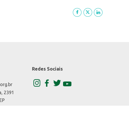
Redes Sociais
org.br
a, 2391
CEP