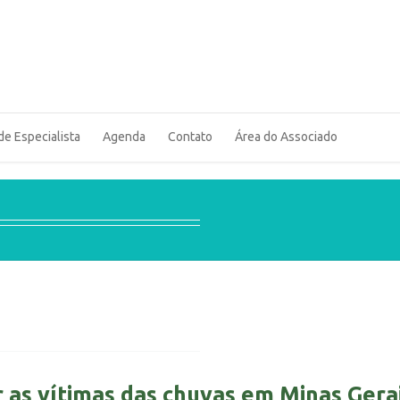
de Especialista
Agenda
Contato
Área do Associado
 as vítimas das chuvas em Minas Gera