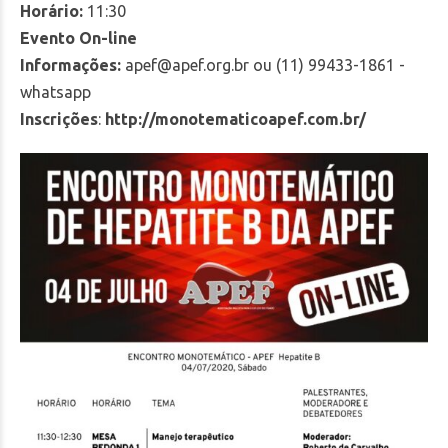
Horário:
11:30
Evento On-line
Informações:
apef@apef.org.br
ou (11) 99433-1861 -
whatsapp
Inscrições
:
http://monotematicoapef.com.br/