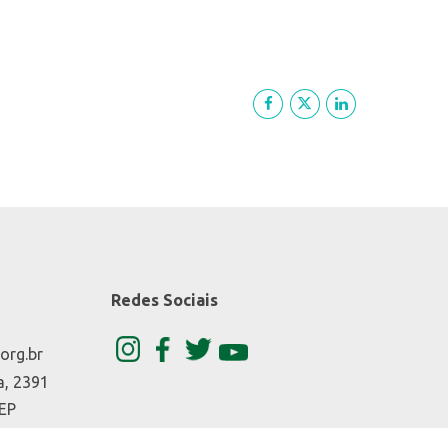
Redes Sociais
org.br
a, 2391
CEP