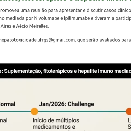
romoveu uma reunião para apresentar e discutir casos clínic
uno mediada por Nivolumabe e Ipilimumabe e tiveram a particip
ires e Aécio Meirelles.
hepatotoxicidade.ufrgs@gmail.com
, que serão avaliados par