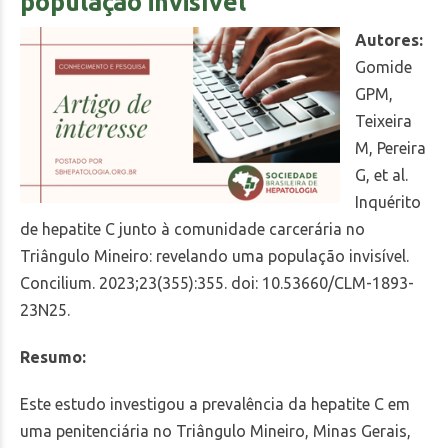
população invisível
Autores:
Gomide
GPM,
Teixeira
M, Pereira
G, et al.
Inquérito
de hepatite C junto à comunidade carcerária no
Triângulo Mineiro: revelando uma população invisível.
Concilium. 2023;23(355):355. doi: 10.53660/CLM-1893-
23N25.
Resumo:
Este estudo investigou a prevalência da hepatite C em
uma penitenciária no Triângulo Mineiro, Minas Gerais,