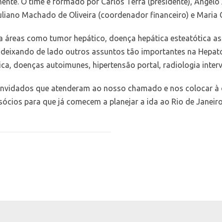
nte. O time é formado por Carlos Terra (presidente), Angelo 
Juliano Machado de Oliveira (coordenador financeiro) e Maria 
ra
áreas como tumor hepático, doença hepática esteatótica as
deixando de lado outros assuntos tão importantes na Hepatol
ca, doenças autoimunes, hipertensão portal, radiologia interv
onvidados que atenderam ao nosso chamado e nos colocar à d
sócios para que já comecem a planejar a ida ao Rio de Janeir