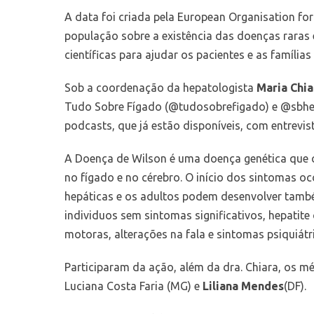
A data foi criada pela European Organisation fo
população sobre a existência das doenças raras e
científicas para ajudar os pacientes e as família
Sob a coordenação da hepatologista
Maria Chi
Tudo Sobre Fígado (
@tudosobrefigado
) e
@sbhe
podcasts, que já estão disponíveis, com entrevis
A Doença de Wilson é uma doença genética que 
no fígado e no cérebro. O início dos sintomas o
hepáticas e os adultos podem desenvolver també
individuos sem sintomas significativos, hepatite 
motoras, alterações na fala e sintomas psiquiát
Participaram da ação, além da dra. Chiara, os m
Luciana Costa Faria (MG)
e
Liliana Mendes
(DF).