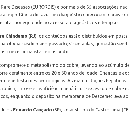
r Rare Diseases (EURORDIS) e por mais de 65 associações naci
 a importância de fazer um diagnóstico precoce e o mais corr
s e lutar por equidade no acesso a diagnósticos e terapias.
ara Chindamo
(RJ), os conteúdos estão distribuídos em posts
patologia
desde o ano passado; vídeo aulas, que estão sendo
tas com especialistas no assunto.
compromete o metabolismo do cobre, levando ao acúmulo des
corre geralmente entre os 20 e 30 anos de idade. Crianças e 
m manifestações neurológicas. As manifestaçoes hepáticas 
crônica, cirrose e insuficiência hepática. O excesso de cobre
ricos, enquanto o deposito na membrana de Descemet leva ao 
édicos
Eduardo Cançado
(SP),
José Milton de Castro Lima (CE