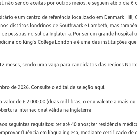
al
, não sendo aceitas por outros meios, e seguem até o dia 6 d
sitário e um centro de referência localizado em Denmark Hill, 
 nos distritos londrinos de Southwark e Lambeth, mas també
e pessoas no sul da Inglaterra. Por ser um grande hospital u
edicina do King’s College London e é uma das instituições qu
2 meses, sendo uma vaga para candidatos das regiões Norte
embro de 2026.
Consulte o edital de seleção aqui.
valor de £ 2.000,00 (duas mil libras, o equivalente a mais o
tura internacional válida na Inglaterra.
aos seguintes requisitos: ter até 40 anos; ter residência méd
comprovar fluência em língua inglesa, mediante certificado de