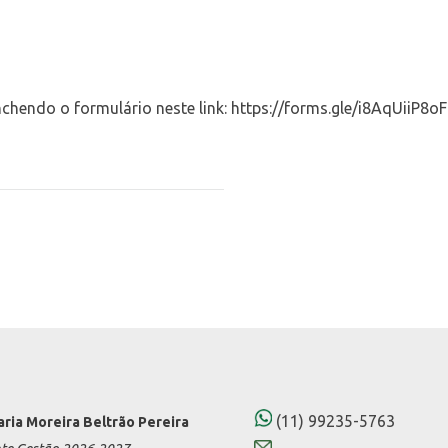
nchendo o formulário neste link:
https://forms.gle/i8AqUiiP8o
(11) 99235-5763
aria Moreira Beltrão Pereira