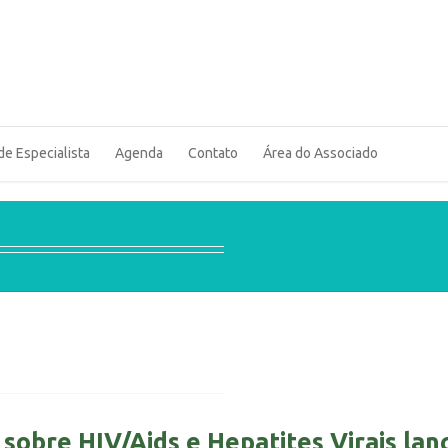
de Especialista
Agenda
Contato
Área do Associado
sobre HIV/Aids e Hepatites Virais lanç