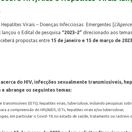
.
 Hepatites Virais – Doenças Infecciosas Emergentes [
L’Agence
] lançou o Edital de pesquisa
“2023-2”
direcionado aos temas
 receberá propostas entre
15 de janeiro e 15 de março de 202
acerca do HIV, infecções sexualmente transmissíveis, hep
a e abrange os seguintes temas:
ransmissíveis (ISTs), hepatites virais, tuberculose, incluindo pesquisas sobr
ara a compreensão do HIV/AIDS, ISTs, hepatites virais e/ou tuberculose;
gias, em particular o Covid-19, no estado de saúde, tratamento ou rastreio o