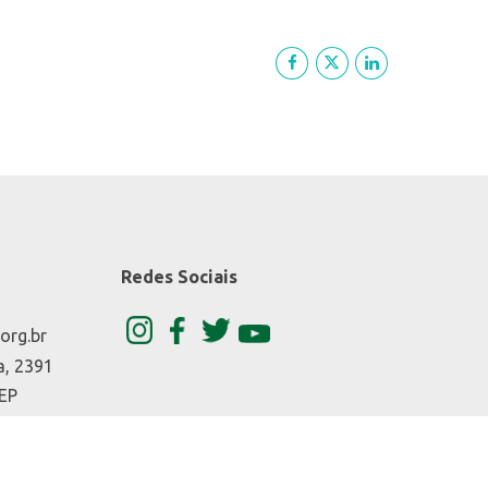
Redes Sociais
org.br
a, 2391
CEP