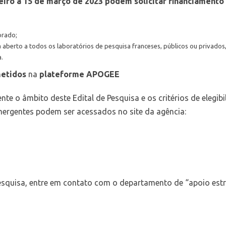
eiro a 15 de março de 2023 podem solicitar financiamento 
orado;
á aberto a todos os laboratórios de pesquisa franceses, públicos ou privad
.
metidos
na
plateforme APOGEE
e o âmbito deste Edital de Pesquisa e os critérios de elegib
ergentes podem ser acessados no site da agência:
Pesquisa, entre em contato com o departamento de “apoio est