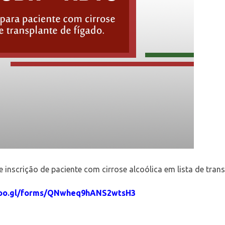
de inscrição de paciente com cirrose alcoólica em lista de tran
goo.gl/forms/QNwheq9hANS2wtsH3