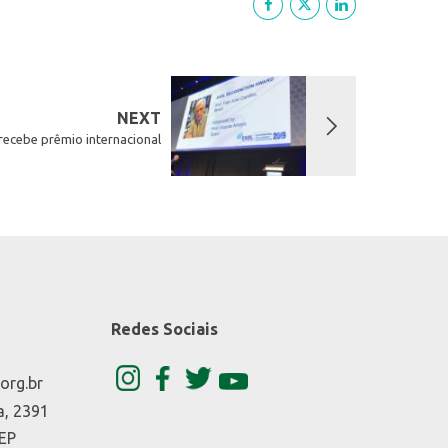
NEXT
 recebe prêmio internacional
Redes Sociais
org.br
a, 2391
CEP