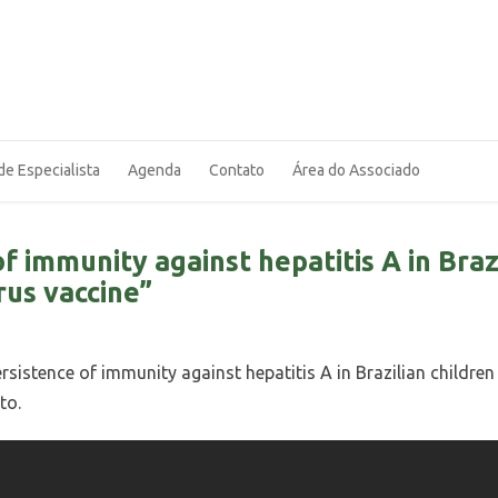
de Especialista
Agenda
Contato
Área do Associado
 immunity against hepatitis A in Braz
rus vaccine”
istence of immunity against hepatitis A in Brazilian children
to.