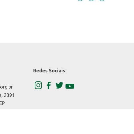
Redes Sociais
org.br
a, 2391
CEP