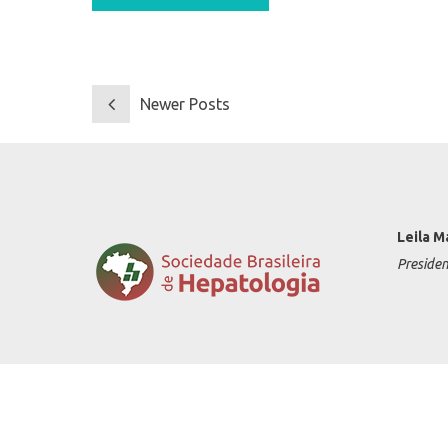
Newer Posts
Leila M
Preside