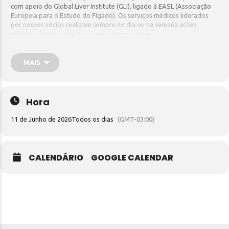
com apoio do Global Liver Institute (GLI), ligado à EASL (Associação
Europeia para o Estudo do Fígado). Os serviços médicos liderados
por nossos sócios realizam sempre no dia ou na semana ações
relacionadas ao tema. Envio o seu evento para:
imprensa@sbhepatologia.org.br
para que ele seja divulgado.
MAIS
Hora
11 de Junho de 2026
Todos os dias
(GMT-03:00)
CALENDÁRIO
GOOGLE CALENDAR